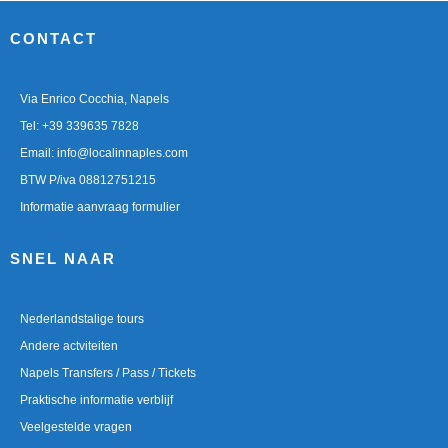
CONTACT
Via Enrico Cocchia, Napels
Tel: +39 339635 7828
Email:
info@localinnaples.com
BTW P/iva 08812751215
Informatie aanvraag formulier
SNEL NAAR
Nederlandstalige tours
Andere actviteiten
Napels Transfers / Pass / Tickets
Praktische informatie verblijf
Veelgestelde vragen