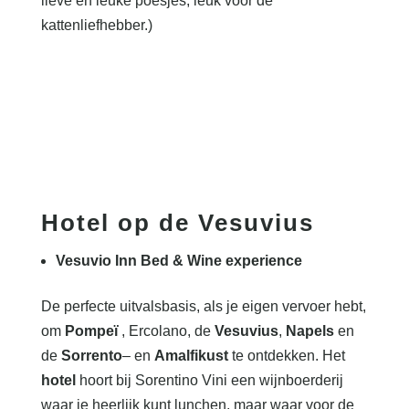
lieve en leuke poesjes, leuk voor de
kattenliefhebber.)
Hotel op de Vesuvius
Vesuvio Inn Bed & Wine experience
De perfecte uitvalsbasis, als je eigen vervoer hebt,
om
Pompeï
, Ercolano, de
Vesuvius
,
Napels
en
de
Sorrento
– en
Amalfikust
te ontdekken. Het
hotel
hoort bij Sorentino Vini een wijnboerderij
waar je heerlijk kunt lunchen, maar waar voor de